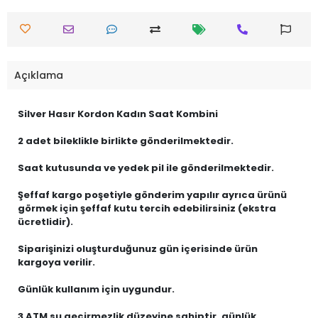
Açıklama
Silver Hasır Kordon Kadın Saat Kombini
2 adet bileklikle birlikte gönderilmektedir.
Saat kutusunda ve yedek pil ile gönderilmektedir.
Şeffaf kargo poşetiyle gönderim yapılır ayrıca ürünü
görmek için şeffaf kutu tercih edebilirsiniz (ekstra
ücretlidir).
Siparişinizi oluşturduğunuz gün içerisinde ürün
kargoya verilir.
Günlük kullanım için uygundur.
3 ATM su geçirmezlik düzeyine sahiptir, günlük