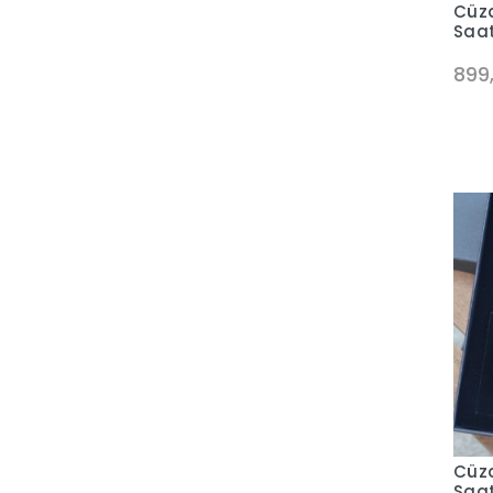
Cüzd
Saat
899
Cüzd
Saat