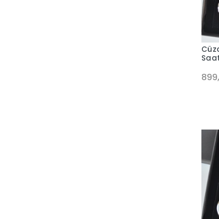
Cüzd
Saat
899