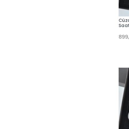
Cüzd
Saat
899