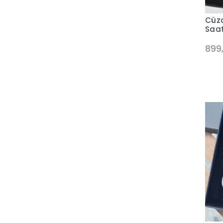
Cüzd
Saat
899