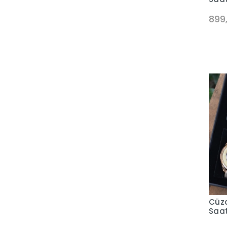
899
Cüzd
Saat