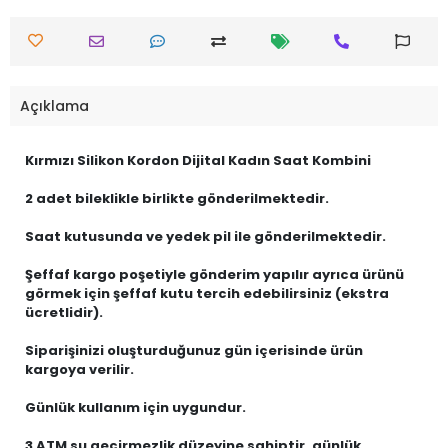
Açıklama
Kırmızı Silikon Kordon Dijital Kadın Saat Kombini
2 adet bileklikle birlikte gönderilmektedir.
Saat kutusunda ve yedek pil ile gönderilmektedir.
Şeffaf kargo poşetiyle gönderim yapılır ayrıca ürünü
görmek için şeffaf kutu tercih edebilirsiniz (ekstra
ücretlidir).
Siparişinizi oluşturduğunuz gün içerisinde ürün
kargoya verilir.
Günlük kullanım için uygundur.
3 ATM su geçirmezlik düzeyine sahiptir, günlük