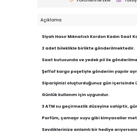
Favorilerime Ekle
Tavsiy
Açıklama
Siyah Hasır Mıknatıslı Kordon Kadın Saat K
2 adet bileklikle birlikte gönderilmektedir.
Saat kutusunda ve yedek pil ile gönderilme
Şeffaf kargo poşetiyle gönderim yapılır ayrı
Siparişinizi oluşturduğunuz gün içerisinde ü
Günlük kullanım için uygundur.
3 ATM su geçirmezlik düzeyine sahiptir, gü
Parfüm, çamaşır suyu gibi kimyasallar meta
Sevdiklerinize anlamlı bir hediye arıyorsanız