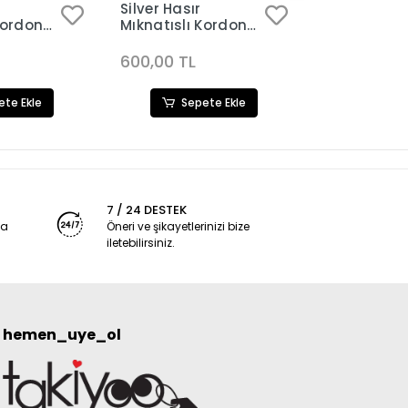
Silver Hasır
Silver Hasır
Kordon
Mıknatıslı Kordon
Mıknatıslı 
Kadın Saat
Kadın Saat
84
Kombini 3180
Kombini 31
600,00 TL
599,90 TL
ete Ekle
Sepete Ekle
Sep
7 / 24 DESTEK
ya
Öneri ve şikayetlerinizi bize
iletebilirsiniz.
hemen_uye_ol