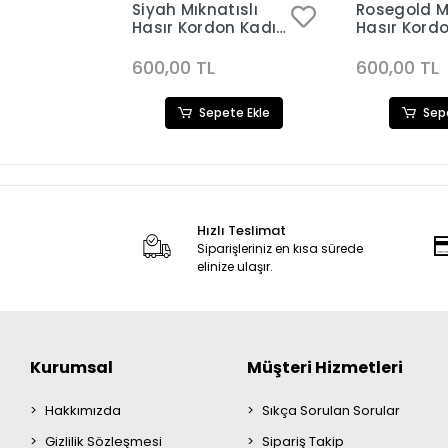
Siyah Mıknatıslı
Rosegold Mı
Hasır Kordon Kadın
Hasır Kord
Saat Kombini 3422
Saat Kombi
600,00 TL
600,00 TL
Sepete Ekle
Sep
Hızlı Teslimat
Siparişleriniz en kısa sürede
elinize ulaşır.
Kurumsal
Müşteri Hizmetleri
Hakkımızda
Sıkça Sorulan Sorular
Gizlilik Sözleşmesi
Sipariş Takip