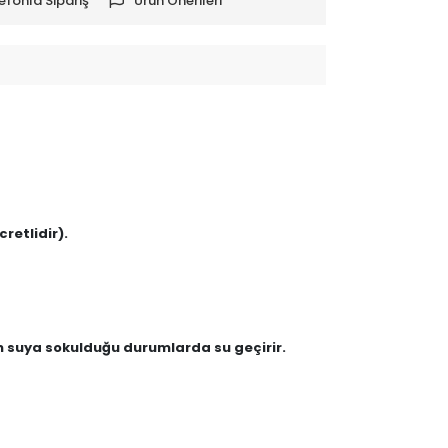
efonla Sipariş
Ürün Önerileri
retlidir).
en suya sokulduğu durumlarda su geçirir.