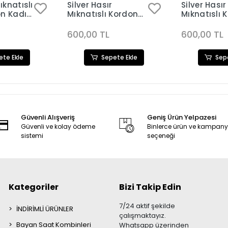
knatıslı
Silver Hasır
Silver Hasır
on Kadın
Mıknatıslı Kordon
Mıknatıslı 
ni 3252
Kadın Saat
Kadın Saat
Kombini 3185
Kombini 31
600,00 TL
600,00 TL
ete Ekle
Sepete Ekle
Sep
Güvenli Alışveriş
Geniş Ürün Yelpazesi
Güvenli ve kolay ödeme
Binlerce ürün ve kampan
sistemi
seçeneği
Kategoriler
Bizi Takip Edin
7/24 aktif şekilde
İNDİRİMLİ ÜRÜNLER
çalışmaktayız.
Bayan Saat Kombinleri
Whatsapp üzerinden