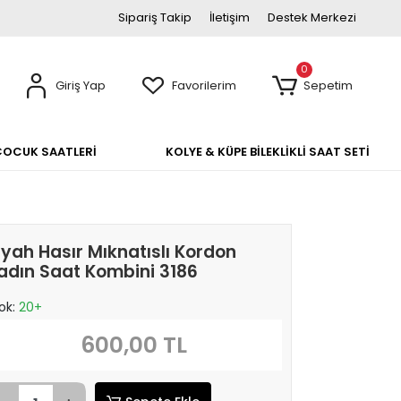
Sipariş Takip
İletişim
Destek Merkezi
0
Giriş Yap
Favorilerim
Sepetim
ÇOCUK SAATLERİ
KOLYE & KÜPE BİLEKLİKLİ SAAT SETİ
iyah Hasır Mıknatıslı Kordon
adın Saat Kombini 3186
ok:
20+
600,00 TL