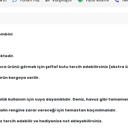
e Et
Yorum Yaz
Karşılaştır
Fiyat Alarmı
Tel
ombini
ktedir.
ca ürünü görmek için şeffaf kutu tercih edebilirsiniz (ekstra üc
rün kargoya verilir.
nlük kullanım için suya dayanıklıdır. Deniz, havuz gibi tamam
lin rengine zarar vereceği için temastan kaçınılmalıdır.
 tercih edebilir ve hediyenize not ekleyebilirsiniz.