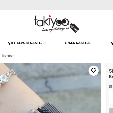
ÇİFT SEVGİLİ SAATLERİ
ERKEK SAATLERİ
lı Kordon
S
K
St