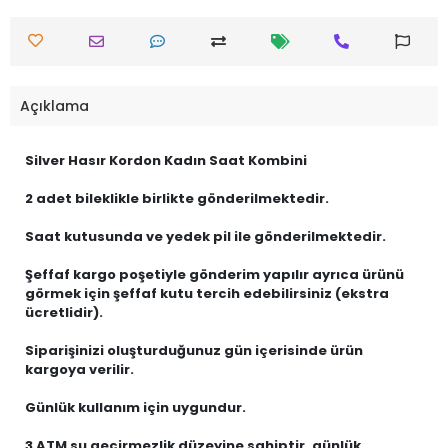
Açıklama
Silver Hasır Kordon Kadın Saat Kombini
2 adet bileklikle birlikte gönderilmektedir.
Saat kutusunda ve yedek pil ile gönderilmektedir.
Şeffaf kargo poşetiyle gönderim yapılır ayrıca ürünü
görmek için şeffaf kutu tercih edebilirsiniz (ekstra
ücretlidir).
Siparişinizi oluşturduğunuz gün içerisinde ürün
kargoya verilir.
Günlük kullanım için uygundur.
3 ATM su geçirmezlik düzeyine sahiptir, günlük