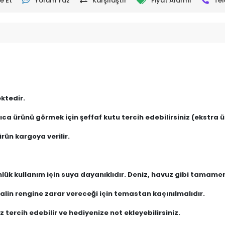
e Et
Yorum Yaz
Karşılaştır
Fiyat Alarmı
Tel
ktedir.
ca ürünü görmek için şeffaf kutu tercih edebilirsiniz (ekstra üc
rün kargoya verilir.
nlük kullanım için suya dayanıklıdır. Deniz, havuz gibi tamam
lin rengine zarar vereceği için temastan kaçınılmalıdır.
 tercih edebilir ve hediyenize not ekleyebilirsiniz.