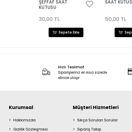
ŞEFFAF SAAT
SAAT KUTU
KUTUSU
30,00 TL
50,00 TL
Sepete Ekle
Sep
Hızlı Teslimat
Siparişleriniz en kısa sürede
elinize ulaşır.
Kurumsal
Müşteri Hizmetleri
Hakkımızda
Sıkça Sorulan Sorular
Gizlilik Sözleşmesi
Sipariş Takip