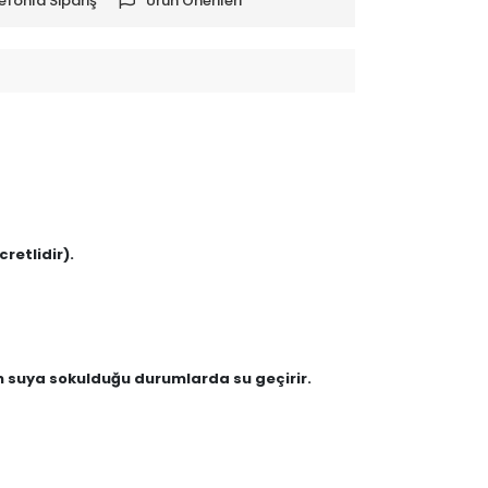
efonla Sipariş
Ürün Önerileri
retlidir).
en suya sokulduğu durumlarda su geçirir.