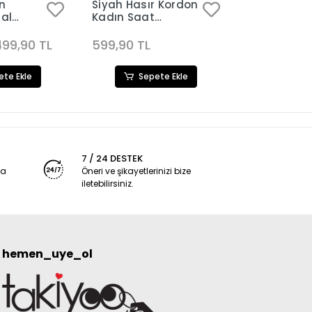
on
Siyah Hasır Kordon
Silver Hası
tal
Kadın Saat
Kadın Saat
Kombini 3254
Kombini 32
81
499,90 TL
599,90 TL
599,90 TL
ete Ekle
Sepete Ekle
Sep
7 / 24 DESTEK
ya
Öneri ve şikayetlerinizi bize
iletebilirsiniz.
hemen_uye_ol