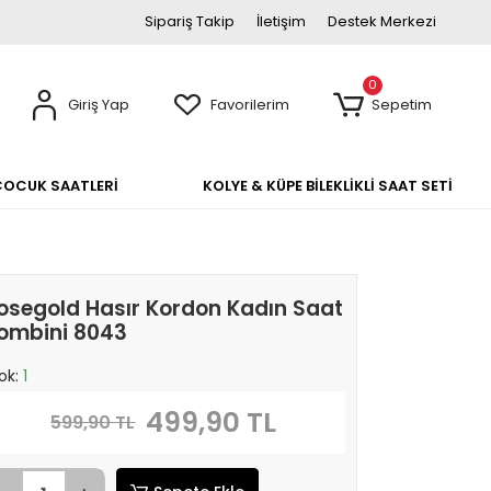
Sipariş Takip
İletişim
Destek Merkezi
0
Giriş Yap
Favorilerim
Sepetim
ÇOCUK SAATLERİ
KOLYE & KÜPE BİLEKLİKLİ SAAT SETİ
osegold Hasır Kordon Kadın Saat
ombini 8043
ok:
1
499,90 TL
599,90 TL