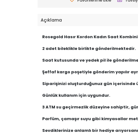
Favorilerime Ekle
Tavsiy
Açıklama
Rosegold Hasır Kordon Kadın Saat Kombini
2 adet bileklikle birlikte gönderilmektedir.
Saat kutusunda ve yedek pil ile gönderilme
Şeffaf kargo poşetiyle gönderim yapılır ayrı
Siparişinizi oluşturduğunuz gün içerisinde ü
Günlük kullanım için uygundur.
3 ATM su geçirmezlik düzeyine sahiptir, gü
Parfüm, çamaşır suyu gibi kimyasallar meta
Sevdiklerinize anlamlı bir hediye arıyorsanız