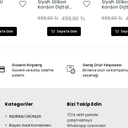
SU
Siyah Silikon
Siyah Silik
Kordon Dijital
Kordon Diji
Kadın Saat
Kadın Saat
Kombini 3290
Kombini 32
499,90 TL
599,90 TL
599,90 TL
ete Ekle
Sepete Ekle
Sep
Güvenli Alışveriş
Geniş Ürün Yelpazesi
Güvenli ve kolay ödeme
Binlerce ürün ve kampan
sistemi
seçeneği
Kategoriler
Bizi Takip Edin
7/24 aktif şekilde
İNDİRİMLİ ÜRÜNLER
çalışmaktayız.
Bayan Saat Kombinleri
Whatsapp üzerinden