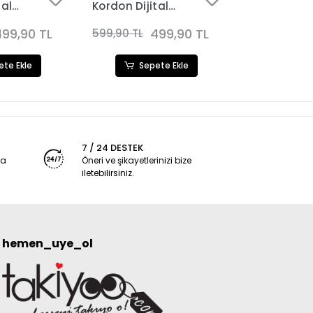
tal
Kordon Dijital
Kadın Saat
Kadın Saat
Kombini 311
90
Kombini 3281
499,90 TL
499,90 TL
499,90 TL
599,90 TL
ete Ekle
Sepete Ekle
Sep
7 / 24 DESTEK
ya
Öneri ve şikayetlerinizi bize
iletebilirsiniz.
hemen_uye_ol