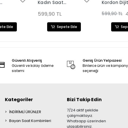
Kadın Saat
Kordon Diji
50
Kombini 3604
Kadın Saat
Kombini 32
599,90 TL
599,90 TL
ete Ekle
Sepete Ekle
Sep
Güvenli Alışveriş
Geniş Ürün Yelpazesi
Güvenli ve kolay ödeme
Binlerce ürün ve kampan
sistemi
seçeneği
Kategoriler
Bizi Takip Edin
7/24 aktif şekilde
İNDİRİMLİ ÜRÜNLER
çalışmaktayız.
Bayan Saat Kombinleri
Whatsapp üzerinden
ulaşabilirsiniz.