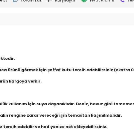
e Et
Yorum Yaz
Karşılaştır
Fiyat Alarmı
Tel
ktedir.
ca ürünü görmek için şeffaf kutu tercih edebilirsiniz (ekstra üc
rün kargoya verilir.
nlük kullanım için suya dayanıklıdır. Deniz, havuz gibi tamam
lin rengine zarar vereceği için temastan kaçınılmalıdır.
 tercih edebilir ve hediyenize not ekleyebilirsiniz.