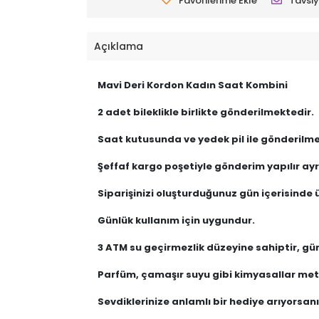
Favorilerime Ekle
Tavsiy
Açıklama
Mavi Deri Kordon Kadın Saat Kombini
2 adet bileklikle birlikte gönderilmektedir.
Saat kutusunda ve yedek pil ile gönderilme
Şeffaf kargo poşetiyle gönderim yapılır ayrı
Siparişinizi oluşturduğunuz gün içerisinde ü
Günlük kullanım için uygundur.
3 ATM su geçirmezlik düzeyine sahiptir, gü
Parfüm, çamaşır suyu gibi kimyasallar meta
Sevdiklerinize anlamlı bir hediye arıyorsanız