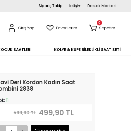
Sipariş Takip
İletişim
Destek Merkezi
0
Giriş Yap
Favorilerim
Sepetim
ÇOCUK SAATLERİ
KOLYE & KÜPE BİLEKLİKLİ SAAT SETİ
avi Deri Kordon Kadın Saat
ombini 2838
ok:
11
499,90 TL
599,90 TL