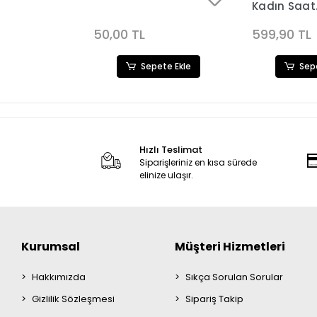
Kadın Saat
Kombini 36
50,00 TL
599,90 TL
ete Ekle
Sepete Ekle
Sep
Hızlı Teslimat
Siparişleriniz en kısa sürede
elinize ulaşır.
Kurumsal
Müşteri Hizmetleri
Hakkımızda
Sıkça Sorulan Sorular
Gizlilik Sözleşmesi
Sipariş Takip