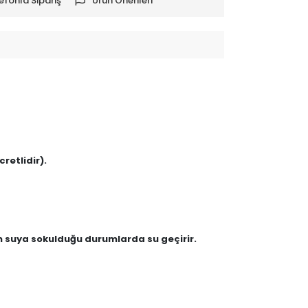
efonla Sipariş
Ürün Önerileri
retlidir).
en suya sokulduğu durumlarda su geçirir.