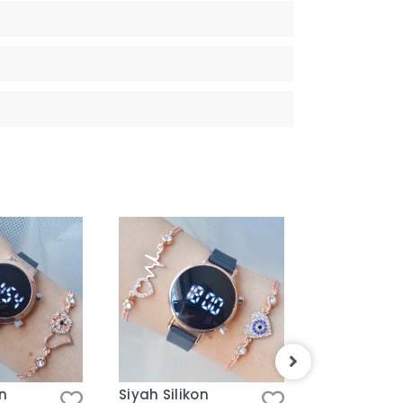
on
Siyah Silikon
Bordo Deri