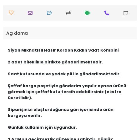
Açıklama
Siyah Mıknatıslı Hasır Kordon Kadın Saat Kombini
2 adet bileklikle birlikte gönderilmektedir.
Saat kutusunda ve yedek pil ile gönderilmektedir.
Şeffaf kargo poşetiyle gönderim yapılır ayrıca ürünü
görmek için şeffaf kutu tercih edebilirsiniz (ekstra
ücretlidir).
Siparişinizi oluşturduğunuz gün içerisinde ürün
kargoya verilir.
Günlük kullanım için uygundur.
3 ATM su geçirmezlik düzeyine sahiptir, günlük