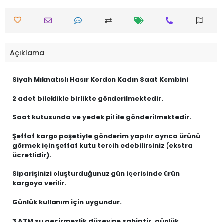
Açıklama
Siyah Mıknatıslı Hasır Kordon Kadın Saat Kombini
2 adet bileklikle birlikte gönderilmektedir.
Saat kutusunda ve yedek pil ile gönderilmektedir.
Şeffaf kargo poşetiyle gönderim yapılır ayrıca ürünü
görmek için şeffaf kutu tercih edebilirsiniz (ekstra
ücretlidir).
Siparişinizi oluşturduğunuz gün içerisinde ürün
kargoya verilir.
Günlük kullanım için uygundur.
3 ATM su geçirmezlik düzeyine sahiptir, günlük