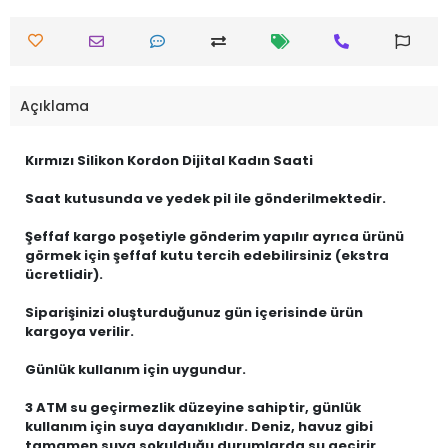
Açıklama
Kırmızı Silikon Kordon Dijital Kadın Saati
Saat kutusunda ve yedek pil ile gönderilmektedir.
Şeffaf kargo poşetiyle gönderim yapılır ayrıca ürünü
görmek için şeffaf kutu tercih edebilirsiniz (ekstra
ücretlidir).
Siparişinizi oluşturduğunuz gün içerisinde ürün
kargoya verilir.
Günlük kullanım için uygundur.
3 ATM su geçirmezlik düzeyine sahiptir, günlük
kullanım için suya dayanıklıdır. Deniz, havuz gibi
tamamen suya sokulduğu durumlarda su geçirir.