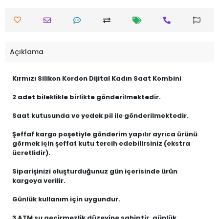
Açıklama
Kırmızı Silikon Kordon Dijital Kadın Saat Kombini
2 adet bileklikle birlikte gönderilmektedir.
Saat kutusunda ve yedek pil ile gönderilmektedir.
Şeffaf kargo poşetiyle gönderim yapılır ayrıca ürünü
görmek için şeffaf kutu tercih edebilirsiniz (ekstra
ücretlidir).
Siparişinizi oluşturduğunuz gün içerisinde ürün
kargoya verilir.
Günlük kullanım için uygundur.
3 ATM su geçirmezlik düzeyine sahiptir, günlük