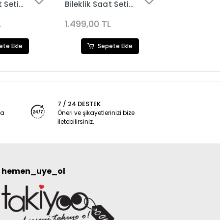
t Seti
Bileklik Saat Seti
Bileklik Saa
3677
3676
L
1.499,00 TL
1.499,00 T
ete Ekle
Sepete Ekle
Sep
7 / 24 DESTEK
ya
Öneri ve şikayetlerinizi bize
iletebilirsiniz.
hemen_uye_ol