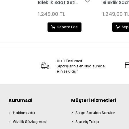
t Seti
Bileklik Saat Seti
Bileklik Saa
3683
3682
L
1.249,00 TL
1.249,00 T
ete Ekle
Sepete Ekle
Sep
Hızlı Teslimat
Siparişleriniz en kısa sürede
elinize ulaşır.
Kurumsal
Müşteri Hizmetleri
Hakkımızda
Sıkça Sorulan Sorular
Gizlilik Sözleşmesi
Sipariş Takip