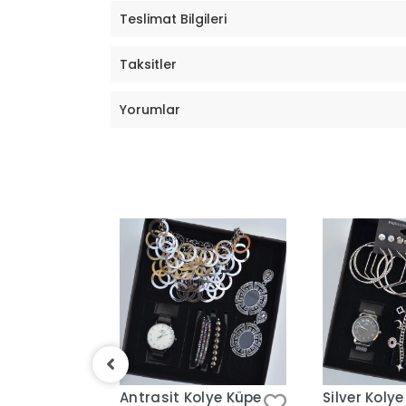
Teslimat Bilgileri
Taksitler
Yorumlar
lye Küpe
Antrasit Kolye Küpe
Silver Koly