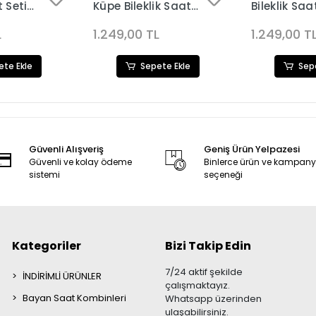
t Seti
Küpe Bileklik Saat
Bileklik Saa
Seti 3681
3680
L
1.249,00 TL
1.249,00 T
ete Ekle
Sepete Ekle
Sep
Güvenli Alışveriş
Geniş Ürün Yelpazesi
Güvenli ve kolay ödeme
Binlerce ürün ve kampan
sistemi
seçeneği
Kategoriler
Bizi Takip Edin
7/24 aktif şekilde
İNDİRİMLİ ÜRÜNLER
çalışmaktayız.
Bayan Saat Kombinleri
Whatsapp üzerinden
ulaşabilirsiniz.