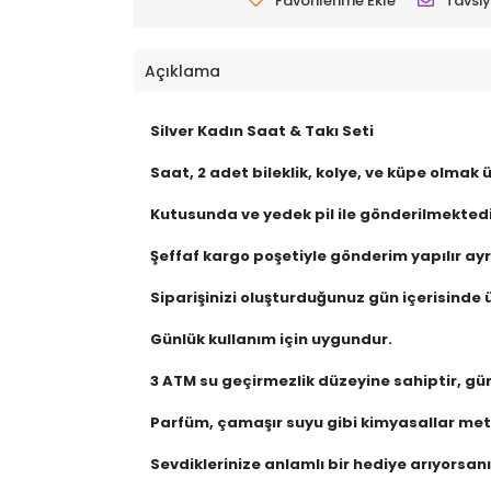
Favorilerime Ekle
Tavsiy
Açıklama
Silver Kadın Saat & Takı Seti
Saat, 2 adet bileklik, kolye, ve küpe olmak
Kutusunda ve yedek pil ile gönderilmektedi
Şeffaf kargo poşetiyle gönderim yapılır ayrı
Siparişinizi oluşturduğunuz gün içerisinde ü
Günlük kullanım için uygundur.
3 ATM su geçirmezlik düzeyine sahiptir, gü
Parfüm, çamaşır suyu gibi kimyasallar meta
Sevdiklerinize anlamlı bir hediye arıyorsanız