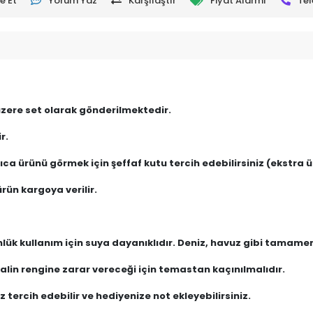
e Et
Yorum Yaz
Karşılaştır
Fiyat Alarmı
Tel
 üzere set olarak gönderilmektedir.
r.
ca ürünü görmek için şeffaf kutu tercih edebilirsiniz (ekstra üc
rün kargoya verilir.
nlük kullanım için suya dayanıklıdır. Deniz, havuz gibi tamam
lin rengine zarar vereceği için temastan kaçınılmalıdır.
 tercih edebilir ve hediyenize not ekleyebilirsiniz.