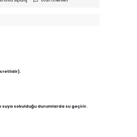
efonla Sipariş
Ürün Önerileri
retlidir).
en suya sokulduğu durumlarda su geçirir.