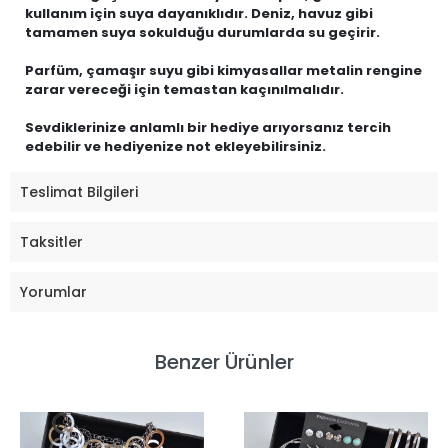
kullanım için suya dayanıklıdır. Deniz, havuz gibi
tamamen suya sokulduğu durumlarda su geçirir.
Parfüm, çamaşır suyu gibi kimyasallar metalin rengine
zarar vereceği için temastan kaçınılmalıdır.
Sevdiklerinize anlamlı bir hediye arıyorsanız tercih
edebilir ve hediyenize not ekleyebilirsiniz.
Teslimat Bilgileri
Taksitler
Yorumlar
Benzer Ürünler