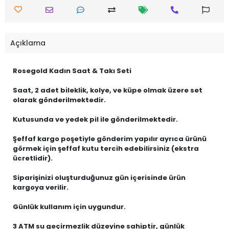
Açıklama
Rosegold Kadın Saat & Takı Seti
Saat, 2 adet bileklik, kolye, ve küpe olmak üzere set
olarak gönderilmektedir.
Kutusunda ve yedek pil ile gönderilmektedir.
Şeffaf kargo poşetiyle gönderim yapılır ayrıca ürünü
görmek için şeffaf kutu tercih edebilirsiniz (ekstra
ücretlidir).
Siparişinizi oluşturduğunuz gün içerisinde ürün
kargoya verilir.
Günlük kullanım için uygundur.
3 ATM su geçirmezlik düzeyine sahiptir, günlük