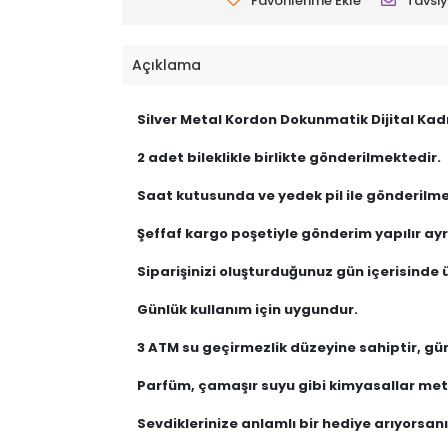
Favorilerime Ekle
Tavsiy
Açıklama
Silver Metal Kordon Dokunmatik Dijital Ka
2 adet bileklikle birlikte gönderilmektedir.
Saat kutusunda ve yedek pil ile gönderilme
Şeffaf kargo poşetiyle gönderim yapılır ayrı
Siparişinizi oluşturduğunuz gün içerisinde ü
Günlük kullanım için uygundur.
3 ATM su geçirmezlik düzeyine sahiptir, gü
Parfüm, çamaşır suyu gibi kimyasallar meta
Sevdiklerinize anlamlı bir hediye arıyorsanız