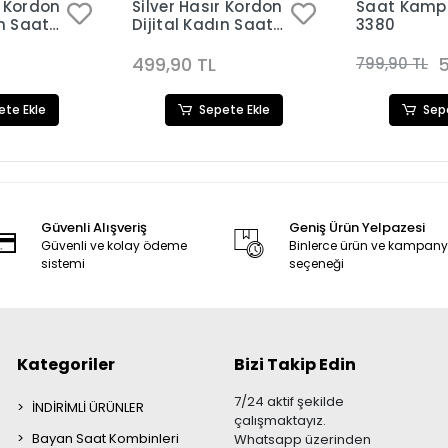
r Kordon
Silver Hasır Kordon
Saat Kamp
ın Saat
Dijital Kadın Saat
3380
81
Kombini 3478
499,90 TL
5
799,90 TL
ete Ekle
Sepete Ekle
Sep
Güvenli Alışveriş
Geniş Ürün Yelpazesi
Güvenli ve kolay ödeme
Binlerce ürün ve kampan
sistemi
seçeneği
Kategoriler
Bizi Takip Edin
7/24 aktif şekilde
İNDİRİMLİ ÜRÜNLER
çalışmaktayız.
Bayan Saat Kombinleri
Whatsapp üzerinden