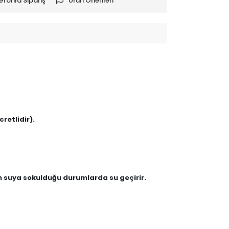
efonla Sipariş
Ürün Önerileri
retlidir).
en suya sokulduğu durumlarda su geçirir.