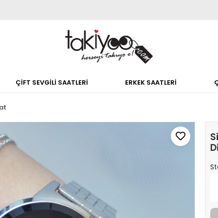
ÇİFT SEVGİLİ SAATLERİ
ERKEK SAATLERİ
aat
S
D
St