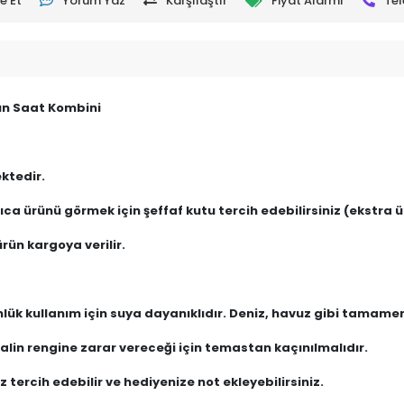
e Et
Yorum Yaz
Karşılaştır
Fiyat Alarmı
Tel
dın Saat Kombini
ktedir.
ca ürünü görmek için şeffaf kutu tercih edebilirsiniz (ekstra üc
rün kargoya verilir.
nlük kullanım için suya dayanıklıdır. Deniz, havuz gibi tamam
lin rengine zarar vereceği için temastan kaçınılmalıdır.
 tercih edebilir ve hediyenize not ekleyebilirsiniz.