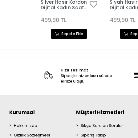
r Kordon
Silver Hasır Kordon
Siyah Hası
ın Saat
Dijital Kadın Saat
Dijital Kad
484
Kombini 3482
Kombini 34
499,90 TL
499,90 TL
ete Ekle
Sepete Ekle
Sep
Hızlı Teslimat
Siparişleriniz en kısa sürede
elinize ulaşır.
Kurumsal
Müşteri Hizmetleri
Hakkımızda
Sıkça Sorulan Sorular
Gizlilik Sözleşmesi
Sipariş Takip