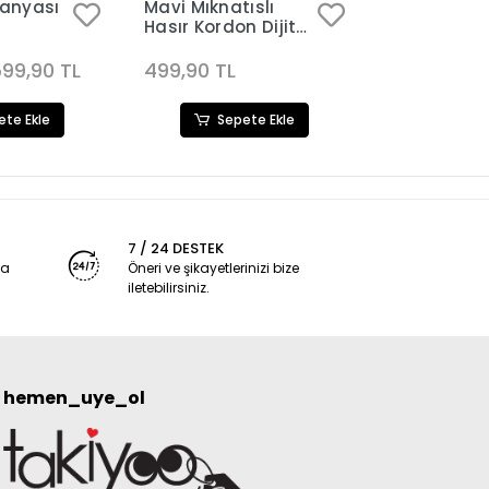
anyası
Mavi Mıknatıslı
Mavi Mıknat
Hasır Kordon Dijital
Hasır Kordo
Kadın Saat
Kadın Saat
Kombini 3319
Kombini 33
99,90 TL
499,90 TL
499,90 TL
ete Ekle
Sepete Ekle
Sep
7 / 24 DESTEK
ya
Öneri ve şikayetlerinizi bize
iletebilirsiniz.
hemen_uye_ol