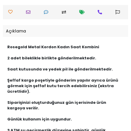
Açıklama
Rosegold Metal Kordon Kadın Saat Kombini
2 adet bileklikle birlikte gönderilmektedir.
Saat kutusunda ve yedek pil ile gönderilmektedir.
Şeffaf kargo poşetiyle gönderim yapılır ayrıca ürünü
görmek için şeffaf kutu tercih edebilirsiniz (ekstra
ücretlidir).
Siparişinizi oluşturduğunuz gün içerisinde ürün
kargoya verilir.
Günlük kullanım için uygundur.
3 ATM su geçirmezlik düzeyine sahiptir, günlük