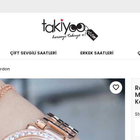
ÇİFT SEVGİLİ SAATLERİ
ERKEK SAATLERİ
ordon
R
M
K
St