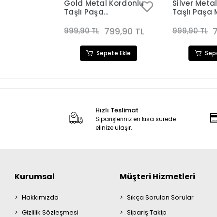
Gold Metal Kordonlu
Silver Meta
Taşlı Paşa
Taşlı Paşa
Model Kadın Saat
Bileklikli K
Kombini 8597
Kombini 8
799,90 TL
999,90 TL
999,90 TL
Sepete Ekle
Sep
Hızlı Teslimat
Siparişleriniz en kısa sürede
elinize ulaşır.
Kurumsal
Müşteri Hizmetleri
Hakkımızda
Sıkça Sorulan Sorular
Gizlilik Sözleşmesi
Sipariş Takip