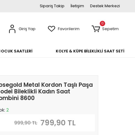
Sipariş Takip
İletişim
Destek Merkezi
0
Giriş Yap
Favorilerim
Sepetim
ÇOCUK SAATLERİ
KOLYE & KÜPE BİLEKLİKLİ SAAT SETİ
osegold Metal Kordon Taşlı Paşa
odel Bileklikli Kadın Saat
ombini 8600
ok:
2
799,90 TL
999,90 TL