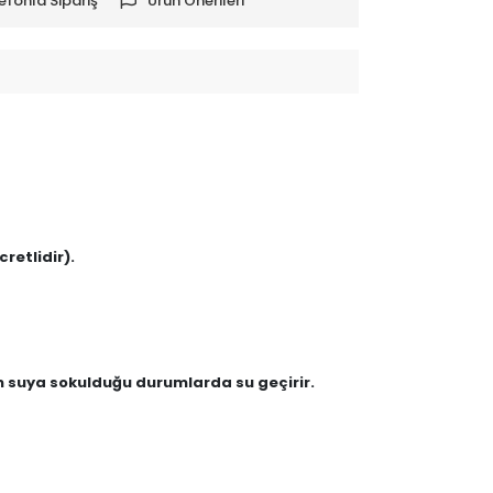
efonla Sipariş
Ürün Önerileri
retlidir).
en suya sokulduğu durumlarda su geçirir.