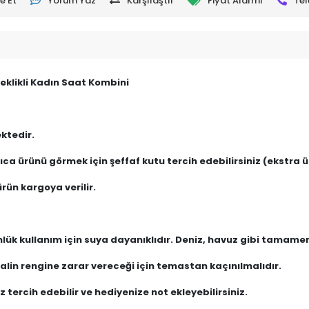
e Et
Yorum Yaz
Karşılaştır
Fiyat Alarmı
Tel
eklikli Kadın Saat Kombini
ktedir.
ca ürünü görmek için şeffaf kutu tercih edebilirsiniz (ekstra üc
rün kargoya verilir.
nlük kullanım için suya dayanıklıdır. Deniz, havuz gibi tamam
lin rengine zarar vereceği için temastan kaçınılmalıdır.
 tercih edebilir ve hediyenize not ekleyebilirsiniz.