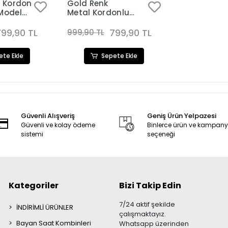
l Kordon
Gold Renk
 Model
Metal Kordonlu
adın Saat
Taşlı Paşa Model
595
Bileklikli Kadın Saat
799,90 TL
799,90 TL
999,90 TL
Kombini 8598
ete Ekle
Sepete Ekle
Güvenli Alışveriş
Geniş Ürün Yelpazesi
Güvenli ve kolay ödeme
Binlerce ürün ve kampan
sistemi
seçeneği
Kategoriler
Bizi Takip Edin
7/24 aktif şekilde
İNDİRİMLİ ÜRÜNLER
çalışmaktayız.
Bayan Saat Kombinleri
Whatsapp üzerinden