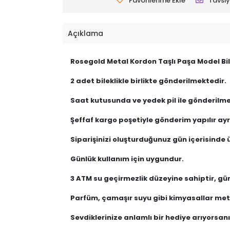
Favorilerime Ekle
Tavsiy
Açıklama
Rosegold Metal Kordon Taşlı Paşa Model Bil
2 adet bileklikle birlikte gönderilmektedir.
Saat kutusunda ve yedek pil ile gönderilme
Şeffaf kargo poşetiyle gönderim yapılır ayrı
Siparişinizi oluşturduğunuz gün içerisinde ü
Günlük kullanım için uygundur.
3 ATM su geçirmezlik düzeyine sahiptir, gü
Parfüm, çamaşır suyu gibi kimyasallar meta
Sevdiklerinize anlamlı bir hediye arıyorsanız