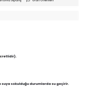
efonla Sipariş
Ürün Önerileri
retlidir).
en suya sokulduğu durumlarda su geçirir.