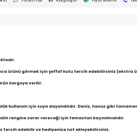
e Et
Yorum Yaz
Karşılaştır
Fiyat Alarmı
Tel
ktedir.
ca ürünü görmek için şeffaf kutu tercih edebilirsiniz (ekstra üc
rün kargoya verilir.
nlük kullanım için suya dayanıklıdır. Deniz, havuz gibi tamam
lin rengine zarar vereceği için temastan kaçınılmalıdır.
 tercih edebilir ve hediyenize not ekleyebilirsiniz.