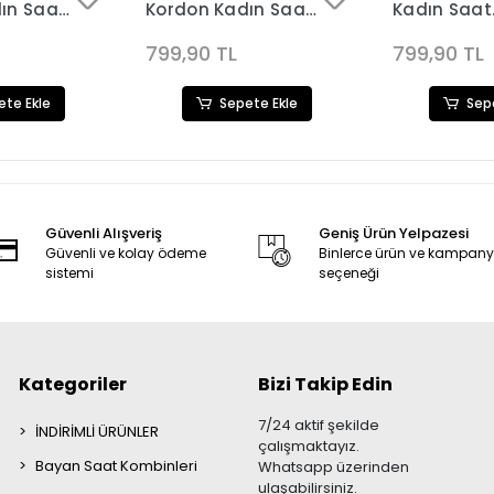
ın Saat
Kordon Kadın Saat
Kadın Saat
63
Kombini 3648
Kombini s
799,90 TL
799,90 TL
ete Ekle
Sepete Ekle
Sep
Güvenli Alışveriş
Geniş Ürün Yelpazesi
Güvenli ve kolay ödeme
Binlerce ürün ve kampan
sistemi
seçeneği
Kategoriler
Bizi Takip Edin
7/24 aktif şekilde
İNDİRİMLİ ÜRÜNLER
çalışmaktayız.
Bayan Saat Kombinleri
Whatsapp üzerinden
ulaşabilirsiniz.