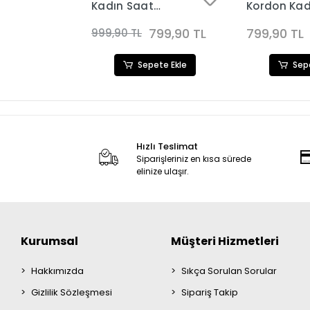
Kadın Saat
Kordon Kad
65
Kombini 3757
Kombini 36
799,90 TL
799,90 TL
799,90 TL
999,90 TL
ete Ekle
Sepete Ekle
Sep
Hızlı Teslimat
Siparişleriniz en kısa sürede
elinize ulaşır.
Kurumsal
Müşteri Hizmetleri
Hakkımızda
Sıkça Sorulan Sorular
Gizlilik Sözleşmesi
Sipariş Takip