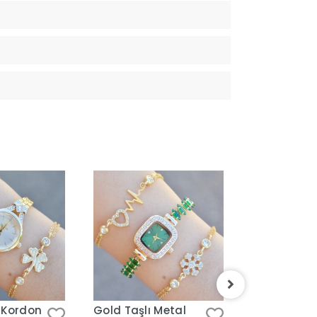
 Kordon
Gold Taşlı Metal
Gold Metal