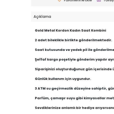
Favorilerime Ekle
Tavsiy
Açıklama
Gold Metal Kordon Kadın Saat Kombini
2 adet bileklikle birlikte gönderilmektedir.
Saat kutusunda ve yedek pil ile gönderilme
Şeffaf kargo poşetiyle gönderim yapılır ayrı
Siparişinizi oluşturduğunuz gün içerisinde ü
Günlük kullanım için uygundur.
3 ATM su geçirmezlik düzeyine sahiptir, gü
Parfüm, çamaşır suyu gibi kimyasallar meta
Sevdiklerinize anlamlı bir hediye arıyorsanız