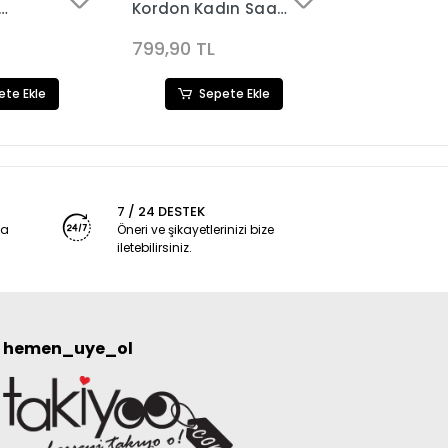
Kordon Kadın Saat
Kadın Saat
aat3629
Kombini 3627
Kombini 36
799,90 TL
799,90 TL
ete Ekle
Sepete Ekle
Sep
7 / 24 DESTEK
ya
Öneri ve şikayetlerinizi bize
iletebilirsiniz.
hemen_uye_ol