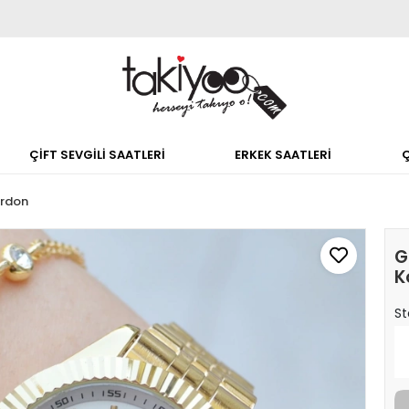
ÇİFT SEVGİLİ SAATLERİ
ERKEK SAATLERİ
ordon
G
K
St