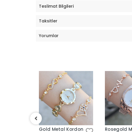
Teslimat Bilgileri
Taksitler
Yorumlar
 Kordon
Gold Metal Kordon
Rosegold M