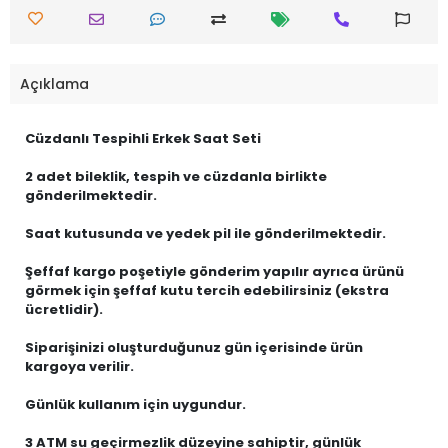
Açıklama
Cüzdanlı Tespihli Erkek Saat Seti
2 adet bileklik, tespih ve cüzdanla birlikte
gönderilmektedir.
Saat kutusunda ve yedek pil ile gönderilmektedir.
Şeffaf kargo poşetiyle gönderim yapılır ayrıca ürünü
görmek için şeffaf kutu tercih edebilirsiniz (ekstra
ücretlidir).
Siparişinizi oluşturduğunuz gün içerisinde ürün
kargoya verilir.
Günlük kullanım için uygundur.
3 ATM su geçirmezlik düzeyine sahiptir, günlük