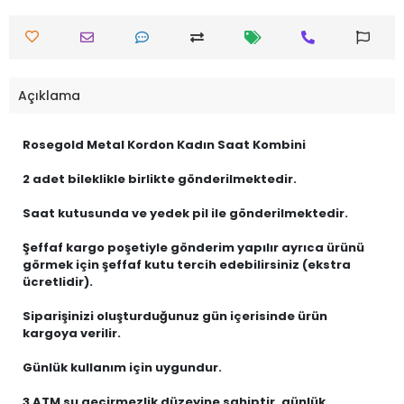
Açıklama
Rosegold Metal Kordon Kadın Saat Kombini
2 adet bileklikle birlikte gönderilmektedir.
Saat kutusunda ve yedek pil ile gönderilmektedir.
Şeffaf kargo poşetiyle gönderim yapılır ayrıca ürünü
görmek için şeffaf kutu tercih edebilirsiniz (ekstra
ücretlidir).
Siparişinizi oluşturduğunuz gün içerisinde ürün
kargoya verilir.
Günlük kullanım için uygundur.
3 ATM su geçirmezlik düzeyine sahiptir, günlük