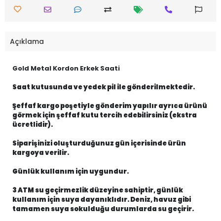
Açıklama
Gold Metal Kordon Erkek Saati
Saat kutusunda ve yedek pil ile gönderilmektedir.
Şeffaf kargo poşetiyle gönderim yapılır ayrıca ürünü
görmek için şeffaf kutu tercih edebilirsiniz (ekstra
ücretlidir).
Siparişinizi oluşturduğunuz gün içerisinde ürün
kargoya verilir.
Günlük kullanım için uygundur.
3 ATM su geçirmezlik düzeyine sahiptir, günlük
kullanım için suya dayanıklıdır. Deniz, havuz gibi
tamamen suya sokulduğu durumlarda su geçirir.