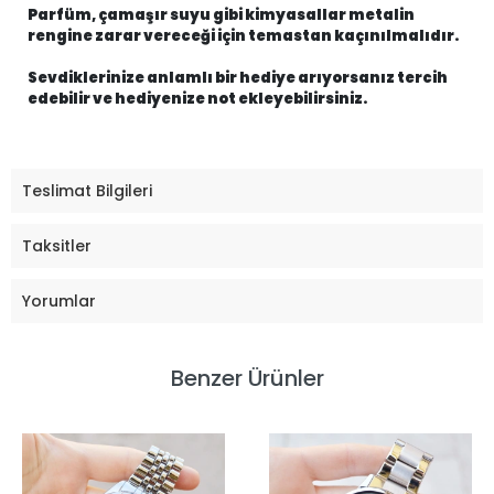
Parfüm, çamaşır suyu gibi kimyasallar metalin
rengine zarar vereceği için temastan kaçınılmalıdır.
Sevdiklerinize anlamlı bir hediye arıyorsanız tercih
edebilir ve hediyenize not ekleyebilirsiniz.
Teslimat Bilgileri
Taksitler
Yorumlar
Benzer Ürünler