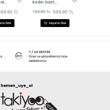
tal
Kadın Saat
Kadın Saat
Kombini 3246
Kombini 310
80
499,90 TL
599,90 TL
749,90 TL
599,90 TL
ete Ekle
Sepete Ekle
Sep
7 / 24 DESTEK
ya
Öneri ve şikayetlerinizi bize
iletebilirsiniz.
hemen_uye_ol