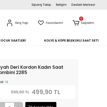
Sipariş Takip
İletişim
Destek Merkezi
0
Giriş Yap
Favorilerim
Sepetim
ÇOCUK SAATLERİ
KOLYE & KÜPE BİLEKLİKLİ SAAT SETİ
iyah Deri Kordon Kadın Saat
ombini 2285
ok:
14
499,90 TL
599,90 TL