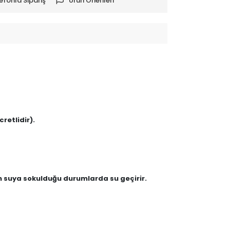
efonla Sipariş
Ürün Önerileri
retlidir).
en suya sokulduğu durumlarda su geçirir.