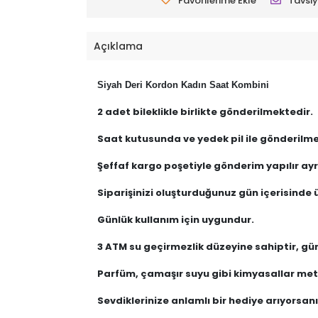
Favorilerime Ekle
Tavsiy
Açıklama
Siyah Deri Kordon Kadın Saat Kombini
2 adet bileklikle birlikte gönderilmektedir.
Saat kutusunda ve yedek pil ile gönderilme
Şeffaf kargo poşetiyle gönderim yapılır ayrı
Siparişinizi oluşturduğunuz gün içerisinde ü
Günlük kullanım için uygundur.
3 ATM su geçirmezlik düzeyine sahiptir, gü
Parfüm, çamaşır suyu gibi kimyasallar meta
Sevdiklerinize anlamlı bir hediye arıyorsanız