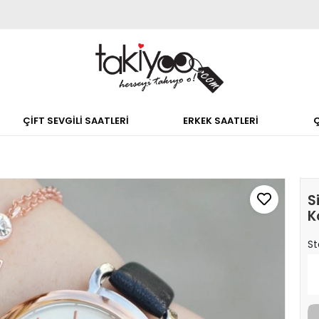
ÇİFT SEVGİLİ SAATLERİ
ERKEK SAATLERİ
S
K
St