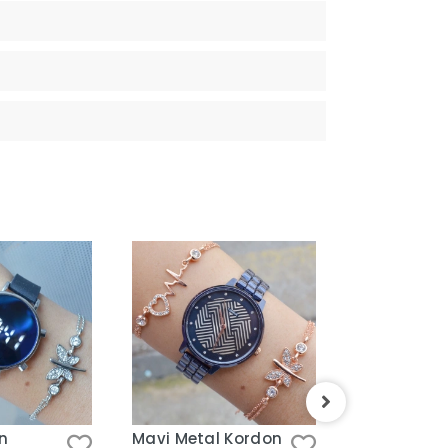
on
Mavi Metal Kordon
Bordo Deri