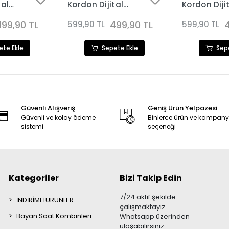
tal
Kordon Dijital
Kordon Diji
Kadın Saat
Kadın Saat
90
Kombini 3281
Kombini 32
499,90 TL
499,90 TL
599,90 TL
599,90 TL
ete Ekle
Sepete Ekle
Sep
Güvenli Alışveriş
Geniş Ürün Yelpazesi
Güvenli ve kolay ödeme
Binlerce ürün ve kampan
sistemi
seçeneği
Kategoriler
Bizi Takip Edin
7/24 aktif şekilde
İNDİRİMLİ ÜRÜNLER
çalışmaktayız.
Bayan Saat Kombinleri
Whatsapp üzerinden
ulaşabilirsiniz.