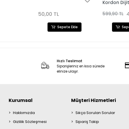
Kordon Diji
Kadın Saat
Kombini 32
50,00 TL
599,90 TL
ete Ekle
Sepete Ekle
Sep
Hızlı Teslimat
Siparişleriniz en kısa sürede
elinize ulaşır.
Kurumsal
Müşteri Hizmetleri
Hakkımızda
Sıkça Sorulan Sorular
Gizlilik Sözleşmesi
Sipariş Takip