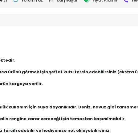
e Et
Yorum Yaz
Karşılaştır
Fiyat Alarmı
Tel
ktedir.
ca ürünü görmek için şeffaf kutu tercih edebilirsiniz (ekstra üc
rün kargoya verilir.
nlük kullanım için suya dayanıklıdır. Deniz, havuz gibi tamam
lin rengine zarar vereceği için temastan kaçınılmalıdır.
 tercih edebilir ve hediyenize not ekleyebilirsiniz.