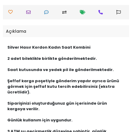
Açıklama
Silver Hasır Kordon Kadın Saat Kombini
2 adet bileklikle birlikte gönderilmektedir.
Saat kutusunda ve yedek pil ile gönderilmektedir.
Şeffaf kargo poşetiyle gönderim yapılır ayrıca ürünü
görmek için şeffaf kutu tercih edebilirsiniz (ekstra
ücretlidir).
Siparişinizi oluşturduğunuz gün içerisinde ürün
kargoya verilir.
Günlük kullanım için uygundur.
3 ATM su geçirmezlik düzeyine sahiptir, günlük