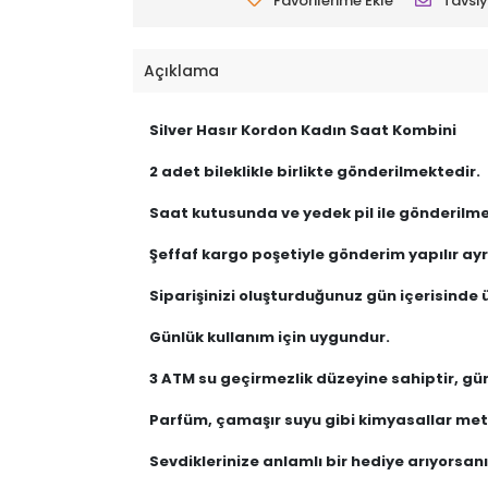
Favorilerime Ekle
Tavsiy
Açıklama
Silver Hasır Kordon Kadın Saat Kombini
2 adet bileklikle birlikte gönderilmektedir.
Saat kutusunda ve yedek pil ile gönderilme
Şeffaf kargo poşetiyle gönderim yapılır ayrı
Siparişinizi oluşturduğunuz gün içerisinde ü
Günlük kullanım için uygundur.
3 ATM su geçirmezlik düzeyine sahiptir, gü
Parfüm, çamaşır suyu gibi kimyasallar meta
Sevdiklerinize anlamlı bir hediye arıyorsanız