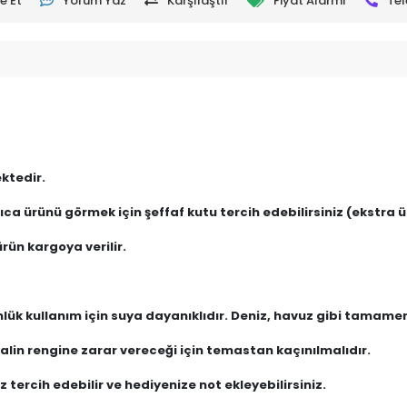
e Et
Yorum Yaz
Karşılaştır
Fiyat Alarmı
Tel
ktedir.
ca ürünü görmek için şeffaf kutu tercih edebilirsiniz (ekstra üc
rün kargoya verilir.
nlük kullanım için suya dayanıklıdır. Deniz, havuz gibi tamam
lin rengine zarar vereceği için temastan kaçınılmalıdır.
 tercih edebilir ve hediyenize not ekleyebilirsiniz.