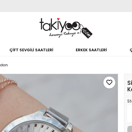
ÇİFT SEVGİLİ SAATLERİ
ERKEK SAATLERİ
rdon
S
K
St