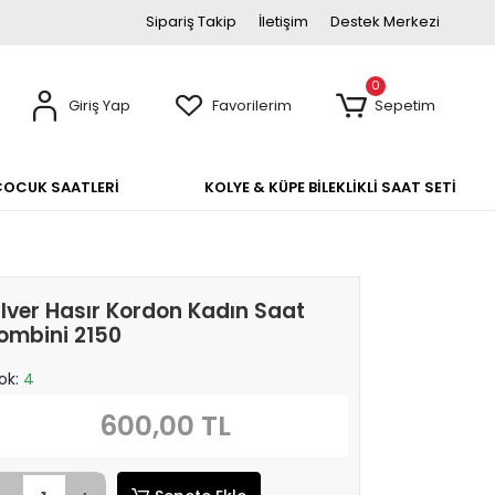
Sipariş Takip
İletişim
Destek Merkezi
0
Giriş Yap
Favorilerim
Sepetim
ÇOCUK SAATLERİ
KOLYE & KÜPE BİLEKLİKLİ SAAT SETİ
ilver Hasır Kordon Kadın Saat
ombini 2150
ok:
4
600,00 TL