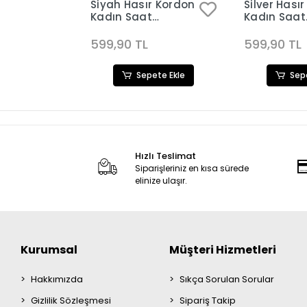
r Kordon
Siyah Hasır Kordon
Silver Hası
Kadın Saat
Kadın Saat
54
Kombini 3253
Kombini 32
599,90 TL
599,90 TL
ete Ekle
Sepete Ekle
Sep
Hızlı Teslimat
Siparişleriniz en kısa sürede
elinize ulaşır.
Kurumsal
Müşteri Hizmetleri
Hakkımızda
Sıkça Sorulan Sorular
Gizlilik Sözleşmesi
Sipariş Takip