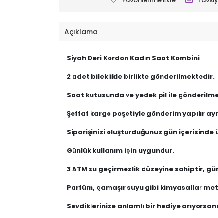
Favorilerime Ekle
Tavsiy
Açıklama
Siyah Deri Kordon Kadın Saat Kombini
2 adet bileklikle birlikte gönderilmektedir.
Saat kutusunda ve yedek pil ile gönderilme
Şeffaf kargo poşetiyle gönderim yapılır ayrı
Siparişinizi oluşturduğunuz gün içerisinde ü
Günlük kullanım için uygundur.
3 ATM su geçirmezlik düzeyine sahiptir, gü
Parfüm, çamaşır suyu gibi kimyasallar meta
Sevdiklerinize anlamlı bir hediye arıyorsanız