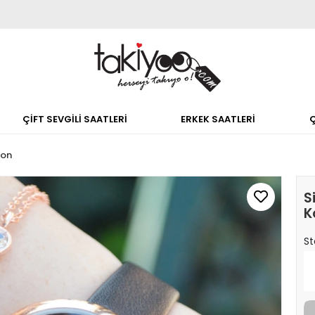
ÇİFT SEVGİLİ SAATLERİ
ERKEK SAATLERİ
don
S
K
St