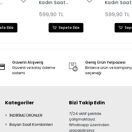
Kadın Saat
Kadın Saat
8
Kombini 3112
Kombini 31
599,90 TL
599,90 TL
ete Ekle
Sepete Ekle
Sep
Güvenli Alışveriş
Geniş Ürün Yelpazesi
Güvenli ve kolay ödeme
Binlerce ürün ve kampan
sistemi
seçeneği
Kategoriler
Bizi Takip Edin
7/24 aktif şekilde
İNDİRİMLİ ÜRÜNLER
çalışmaktayız.
Bayan Saat Kombinleri
Whatsapp üzerinden
ulaşabilirsiniz.