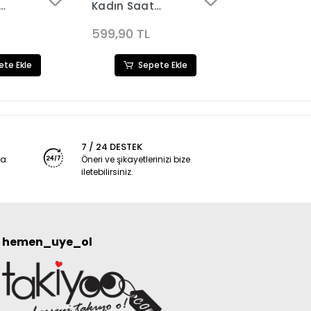
Kadın Saat
Kordon Kad
09
Kombini 3108
Kombini 31
599,90 TL
599,90 TL
ete Ekle
Sepete Ekle
Sep
7 / 24 DESTEK
ya
Öneri ve şikayetlerinizi bize
iletebilirsiniz.
hemen_uye_ol