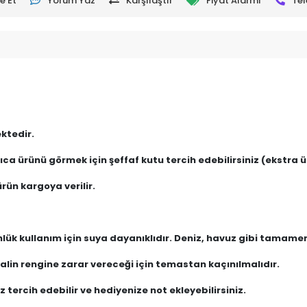
e Et
Yorum Yaz
Karşılaştır
Fiyat Alarmı
Tel
ktedir.
ca ürünü görmek için şeffaf kutu tercih edebilirsiniz (ekstra üc
rün kargoya verilir.
nlük kullanım için suya dayanıklıdır. Deniz, havuz gibi tamam
lin rengine zarar vereceği için temastan kaçınılmalıdır.
 tercih edebilir ve hediyenize not ekleyebilirsiniz.