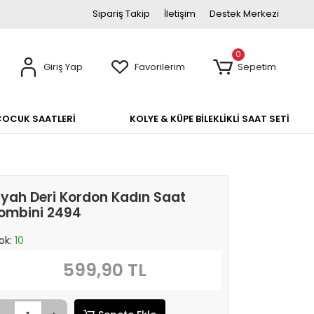
Sipariş Takip
İletişim
Destek Merkezi
0
Giriş Yap
Favorilerim
Sepetim
ÇOCUK SAATLERİ
KOLYE & KÜPE BİLEKLİKLİ SAAT SETİ
iyah Deri Kordon Kadın Saat
ombini 2494
ok:
10
599,90 TL