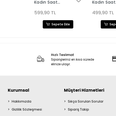
Kadın Saat
Kadın Saat
50
Kombini 3604
Kombini 311
599,90 TL
499,90 TL
ete Ekle
Sepete Ekle
Sep
Hızlı Teslimat
Siparişleriniz en kısa sürede
elinize ulaşır.
Kurumsal
Müşteri Hizmetleri
Hakkımızda
Sıkça Sorulan Sorular
Gizlilik Sözleşmesi
Sipariş Takip