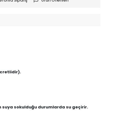
efonla Sipariş
Ürün Önerileri
retlidir).
en suya sokulduğu durumlarda su geçirir.