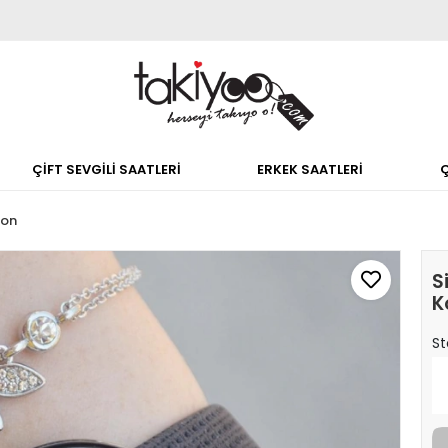
ÇİFT SEVGİLİ SAATLERİ
ERKEK SAATLERİ
don
S
K
St