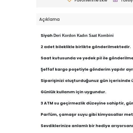
Favorilerime Ekle
Tavsiy
Açıklama
Siyah
Deri Kordon Kadın Saat Kombini
2 adet bileklikle birlikte gönderilmektedir.
Saat kutusunda ve yedek pil ile gönderilme
Şeffaf kargo poşetiyle gönderim yapılır ayrı
Siparişinizi oluşturduğunuz gün içerisinde ü
Günlük kullanım için uygundur.
3 ATM su geçirmezlik düzeyine sahiptir, gü
Parfüm, çamaşır suyu gibi kimyasallar meta
Sevdiklerinize anlamlı bir hediye arıyorsanız