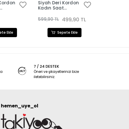
 Kordon
Siyah Deri Kordon
Taba Deri 
Kadın Saat
Kadın Saat
8
Kombini 3113
Kombini 311
499,90 TL
599,90 TL
599,90 TL
ete Ekle
Sepete Ekle
Sep
7 / 24 DESTEK
ya
Öneri ve şikayetlerinizi bize
iletebilirsiniz.
hemen_uye_ol