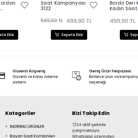
Kordon
Saat Kampanyası
Bordo Deri
3122
Kadın Saat
604
Kombini 311
499,90 TL
499,90 TL
599,90 TL
ete Ekle
Sepete Ekle
Sep
Güvenli Alışveriş
Geniş Ürün Yelpazesi
Güvenli ve kolay ödeme
Binlerce ürün ve kampan
sistemi
seçeneği
Kategoriler
Bizi Takip Edin
7/24 aktif şekilde
İNDİRİMLİ ÜRÜNLER
çalışmaktayız.
Bayan Saat Kombinleri
Whatsapp üzerinden