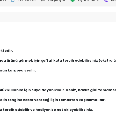
e Et
Yorum Yaz
Karşılaştır
Fiyat Alarmı
Tel
ktedir.
ca ürünü görmek için şeffaf kutu tercih edebilirsiniz (ekstra üc
rün kargoya verilir.
nlük kullanım için suya dayanıklıdır. Deniz, havuz gibi tamam
lin rengine zarar vereceği için temastan kaçınılmalıdır.
 tercih edebilir ve hediyenize not ekleyebilirsiniz.