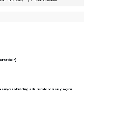
efonla Sipariş
Ürün Önerileri
retlidir).
en suya sokulduğu durumlarda su geçirir.