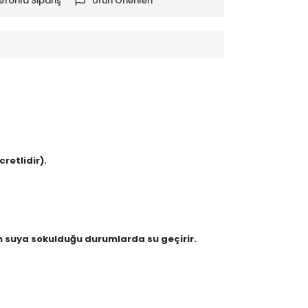
efonla Sipariş
Ürün Önerileri
retlidir).
en suya sokulduğu durumlarda su geçirir.