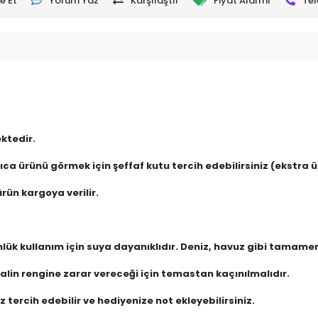
e Et
Yorum Yaz
Karşılaştır
Fiyat Alarmı
Tel
ktedir.
ca ürünü görmek için şeffaf kutu tercih edebilirsiniz (ekstra üc
rün kargoya verilir.
nlük kullanım için suya dayanıklıdır. Deniz, havuz gibi tamam
lin rengine zarar vereceği için temastan kaçınılmalıdır.
 tercih edebilir ve hediyenize not ekleyebilirsiniz.