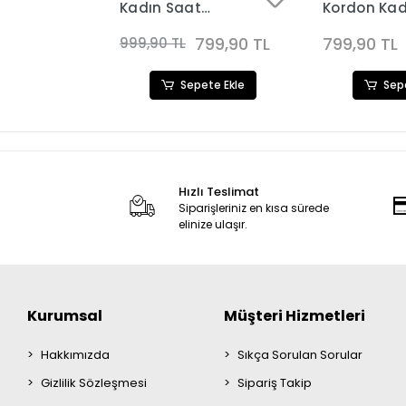
Kadın Saat
Kordon Kad
Kombini 3765
Kombini 3
799,90 TL
799,90 TL
999,90 TL
Sepete Ekle
Sep
Hızlı Teslimat
Siparişleriniz en kısa sürede
elinize ulaşır.
Kurumsal
Müşteri Hizmetleri
Hakkımızda
Sıkça Sorulan Sorular
Gizlilik Sözleşmesi
Sipariş Takip