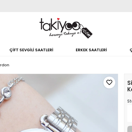
ÇİFT SEVGİLİ SAATLERİ
ERKEK SAATLERİ
ordon
S
K
St