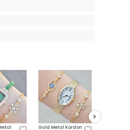
Metal
Gold Metal Kordon
Gold Taşlı 