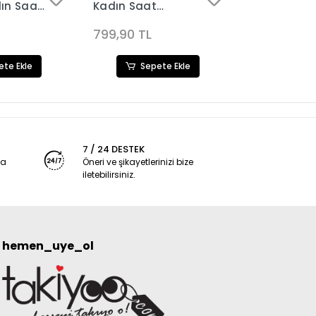
ın Saat
Kadın Saat
Kordon Kad
27
Kombini 3624
Kombini 36
799,90 TL
799,90 TL
ete Ekle
Sepete Ekle
Sep
7 / 24 DESTEK
ya
Öneri ve şikayetlerinizi bize
iletebilirsiniz.
hemen_uye_ol