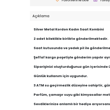
Favorilerime Ekle
Tavsiy
Açıklama
Silver Metal Kordon Kadın Saat Kombini
2 adet bileklikle birlikte gönderilmektedir.
Saat kutusunda ve yedek pil ile gönderilme
Şeffaf kargo poşetiyle gönderim yapılır ayrı
Siparişinizi oluşturduğunuz gün içerisinde ü
Günlük kullanım için uygundur.
3 ATM su geçirmezlik düzeyine sahiptir, gü
Parfüm, çamaşır suyu gibi kimyasallar meta
Sevdiklerinize anlamlı bir hediye arıyorsanız