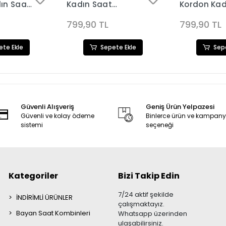
ın Saat
Kadın Saat
Kordon Kad
648
Kombini saat3629
Kombini 36
799,90 TL
799,90 TL
ete Ekle
Sepete Ekle
Sep
Güvenli Alışveriş
Geniş Ürün Yelpazesi
Güvenli ve kolay ödeme
Binlerce ürün ve kampan
sistemi
seçeneği
Kategoriler
Bizi Takip Edin
7/24 aktif şekilde
İNDİRİMLİ ÜRÜNLER
çalışmaktayız.
Bayan Saat Kombinleri
Whatsapp üzerinden
ulaşabilirsiniz.