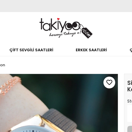
ÇİFT SEVGİLİ SAATLERİ
ERKEK SAATLERİ
don
S
K
St