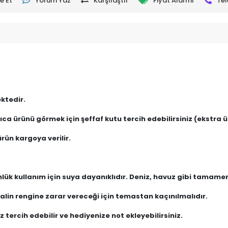
e Et
Yorum Yaz
Karşılaştır
Fiyat Alarmı
Tel
ktedir.
ca ürünü görmek için şeffaf kutu tercih edebilirsiniz (ekstra üc
rün kargoya verilir.
nlük kullanım için suya dayanıklıdır. Deniz, havuz gibi tamam
lin rengine zarar vereceği için temastan kaçınılmalıdır.
 tercih edebilir ve hediyenize not ekleyebilirsiniz.