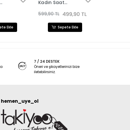
Kadın Saat
Kadın Saat
8
Kombini 3113
Kombini 311
499,90 TL
599,90 TL
599,90 TL
ete Ekle
Sepete Ekle
Sep
7 / 24 DESTEK
ya
Öneri ve şikayetlerinizi bize
iletebilirsiniz.
hemen_uye_ol