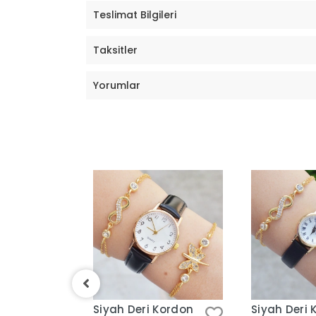
Teslimat Bilgileri
Taksitler
Yorumlar
Kordon
Siyah Deri Kordon
Siyah Deri 