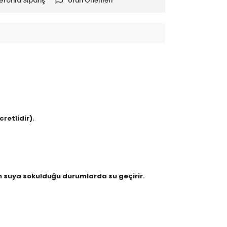
efonla Sipariş
Ürün Önerileri
retlidir).
en suya sokulduğu durumlarda su geçirir.