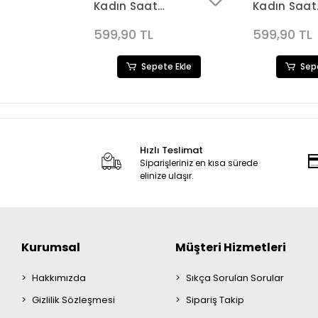
Kadın Saat
Kadın Saat
50
Kombini 3649
Kombini 3
599,90 TL
599,90 TL
ete Ekle
Sepete Ekle
Sep
Hızlı Teslimat
Siparişleriniz en kısa sürede
elinize ulaşır.
Kurumsal
Müşteri Hizmetleri
Hakkımızda
Sıkça Sorulan Sorular
Gizlilik Sözleşmesi
Sipariş Takip