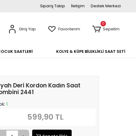
Sipariş Takip
İletişim
Destek Merkezi
0
Giriş Yap
Favorilerim
Sepetim
ÇOCUK SAATLERİ
KOLYE & KÜPE BİLEKLİKLİ SAAT SETİ
iyah Deri Kordon Kadın Saat
ombini 2441
ok:
1
599,90 TL