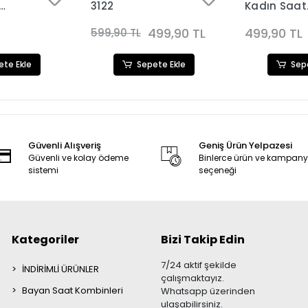
3122
Kadın Saat
604
Kombini 311
499,90 TL
499,90 TL
599,90 TL
ete Ekle
Sepete Ekle
Sep
Güvenli Alışveriş
Geniş Ürün Yelpazesi
Güvenli ve kolay ödeme
Binlerce ürün ve kampan
sistemi
seçeneği
Kategoriler
Bizi Takip Edin
7/24 aktif şekilde
İNDİRİMLİ ÜRÜNLER
çalışmaktayız.
Bayan Saat Kombinleri
Whatsapp üzerinden
ulaşabilirsiniz.