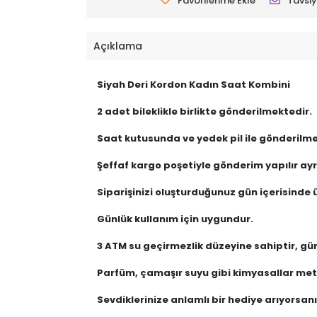
Favorilerime Ekle
Tavsiy
Açıklama
Siyah Deri Kordon Kadın Saat Kombini
2 adet bileklikle birlikte gönderilmektedir.
Saat kutusunda ve yedek pil ile gönderilme
Şeffaf kargo poşetiyle gönderim yapılır ayrı
Siparişinizi oluşturduğunuz gün içerisinde ü
Günlük kullanım için uygundur.
3 ATM su geçirmezlik düzeyine sahiptir, gü
Parfüm, çamaşır suyu gibi kimyasallar meta
Sevdiklerinize anlamlı bir hediye arıyorsanız