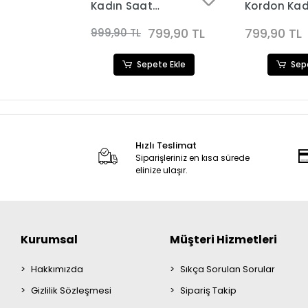
Kadın Saat
Kordon Kad
65
Kombini 3757
Kombini 36
799,90 TL
799,90 TL
799,90 TL
999,90 TL
ete Ekle
Sepete Ekle
Sep
Hızlı Teslimat
Siparişleriniz en kısa sürede
elinize ulaşır.
Kurumsal
Müşteri Hizmetleri
Hakkımızda
Sıkça Sorulan Sorular
Gizlilik Sözleşmesi
Sipariş Takip