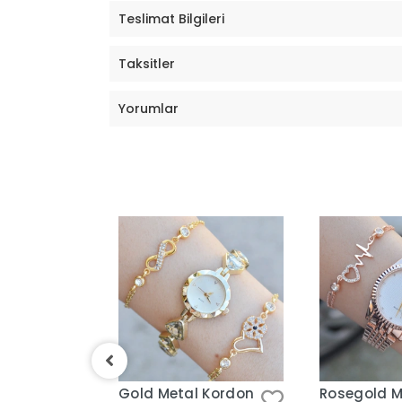
Teslimat Bilgileri
Taksitler
Yorumlar
 Kordon
Gold Metal Kordon
Rosegold M