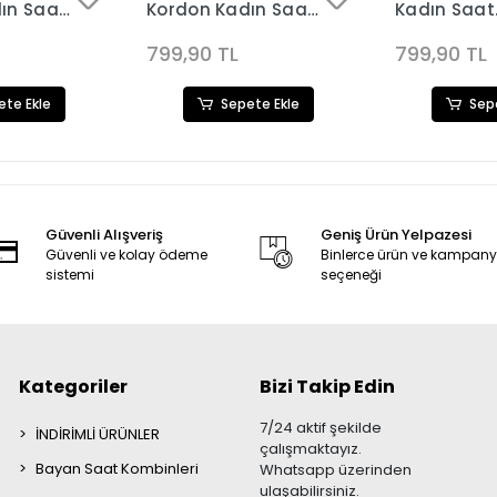
ın Saat
Kordon Kadın Saat
Kadın Saat
63
Kombini 3648
Kombini s
799,90 TL
799,90 TL
ete Ekle
Sepete Ekle
Sep
Güvenli Alışveriş
Geniş Ürün Yelpazesi
Güvenli ve kolay ödeme
Binlerce ürün ve kampan
sistemi
seçeneği
Kategoriler
Bizi Takip Edin
7/24 aktif şekilde
İNDİRİMLİ ÜRÜNLER
çalışmaktayız.
Bayan Saat Kombinleri
Whatsapp üzerinden
ulaşabilirsiniz.