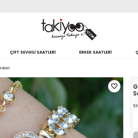
ÇİFT SEVGİLİ SAATLERİ
ERKEK SAATLERİ
ordon
G
S
St