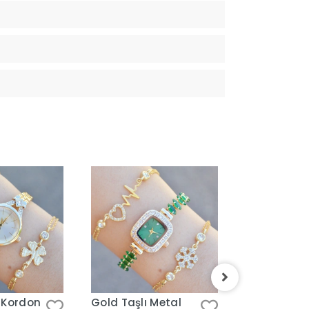
 Kordon
Gold Taşlı Metal
Gold Metal