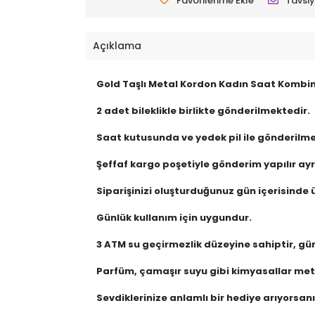
Favorilerime Ekle
Tavsiy
Açıklama
Gold Taşlı Metal Kordon Kadın Saat Kombin
2 adet bileklikle birlikte gönderilmektedir.
Saat kutusunda ve yedek pil ile gönderilme
Şeffaf kargo poşetiyle gönderim yapılır ayrı
Siparişinizi oluşturduğunuz gün içerisinde ü
Günlük kullanım için uygundur.
3 ATM su geçirmezlik düzeyine sahiptir, gü
Parfüm, çamaşır suyu gibi kimyasallar meta
Sevdiklerinize anlamlı bir hediye arıyorsanız