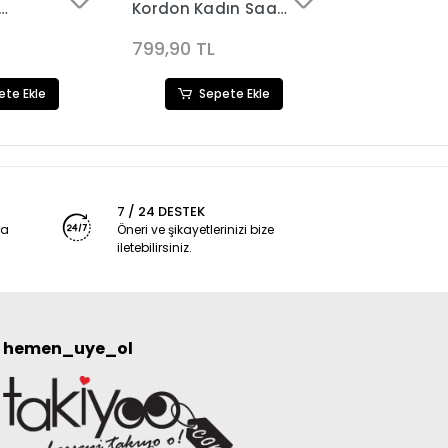
Kordon Kadın Saat
Kadın Saat
aat3629
Kombini 3627
Kombini 36
799,90 TL
799,90 TL
ete Ekle
Sepete Ekle
Sep
7 / 24 DESTEK
ya
Öneri ve şikayetlerinizi bize
iletebilirsiniz.
hemen_uye_ol