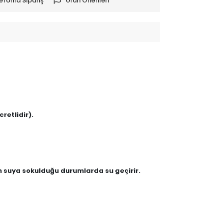
efonla Sipariş
Ürün Önerileri
retlidir).
en suya sokulduğu durumlarda su geçirir.