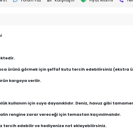
e Et
Yorum Yaz
Karşılaştır
Fiyat Alarmı
Tel
i
ktedir.
ca ürünü görmek için şeffaf kutu tercih edebilirsiniz (ekstra üc
rün kargoya verilir.
nlük kullanım için suya dayanıklıdır. Deniz, havuz gibi tamam
lin rengine zarar vereceği için temastan kaçınılmalıdır.
 tercih edebilir ve hediyenize not ekleyebilirsiniz.